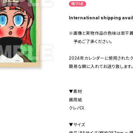
残り1点
International shipping avai
※画像と実物作品の色味は若干異
予めご了承ください。
2024年カレンダーに使用された
簡易な額に入れてお送り致します
▼素材
画用紙
クレパス
▼サイズ
作品：B5サイズ（縦約257mm x 横