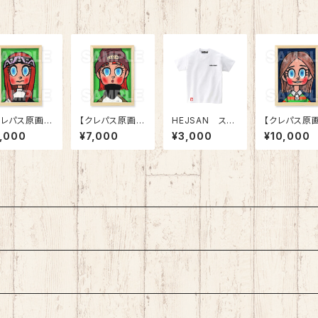
クレパス原画】
【クレパス原画】
HEJSAN スー
【クレパス原画
24-10 ヘッド
「24-02 PA
パーロゴTシャツ
「25-07 ラ
7,000
¥7,000
¥3,000
¥10,000
ップな子」
R?」
ー」