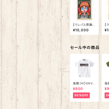
【クレパス原画】
【
「25-00 初心」
「2
¥10,000
¥
ン
セール中の商品
高級（HÖGKVA
高
LITET）Ｔシャ
LI
¥900
¥
ツ ホワイト
ツ
50%OFF
5