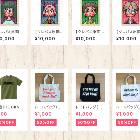
クレパス原画】
【クレパス原画】
【クレパス原画】
【クレパス原画
5-01 モル
「25-02 デント
「25-03 ネー
「25-04 コ
10,000
¥10,000
¥10,000
¥10,000
」
レージェ」
ヴス」
ホール」
級（HÖGKVA
トートバッグ（つ
トートバッグ（今
トートバッグ（
TET）Ｔシャ
いて行ってい
日は何を買った
日は何を買っ
900
¥1,000
¥1,000
¥1,000
 オリーブ
い？） ナチュラ
の？） ブラック
の？） ナチ
ルxサーモンピン
xホワイト
ルxダークグ
0%OFF
50%OFF
50%OFF
50%OFF
ク
ン