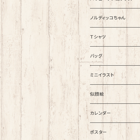
ノルディッコちゃん
Ｔシャツ
Mサイズ限定1枚ずつ レア
バッグ
ぶらりバッグ
ミニイラスト
似顔絵
カレンダー
ポスター