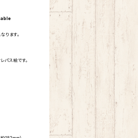
lable
なります。
クレパス絵です。
。
約182mm）