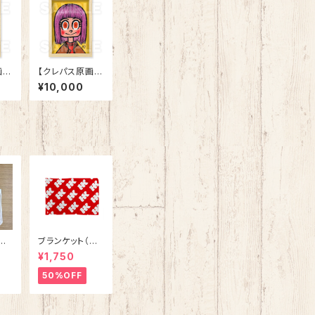
】
【クレパス原画】
ット
「25-05 ヤッ
¥10,000
ケ」
今
ブランケット（HÖ
た
GKVALITET）レ
¥1,750
ュラ
ッド
リー
50%OFF