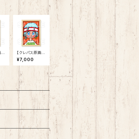
】
【クレパス原画】
ガ
「テニス 202
¥7,000
0」