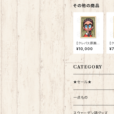
その他の商品
【クレパス原画】
【
「25-09 グラ
「
¥10,000
¥
ス」
ア
CATEGORY
★セール★
一点もの
スウェーデン語グッズ