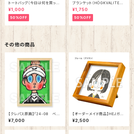
トートバッグ（今日は何を買った
ブランケット（HÖGKVALITET）
の？） ナチュラルxダークグリ
レッド
¥1,000
¥1,750
ーン
50%OFF
50%OFF
その他の商品
【クレパス原画】「24-08 ベス
【オーダーメイド商品】HEJガー
ト78」
ル 似顔絵 （フレーム：ブラウ
¥7,000
¥2,500
ン）