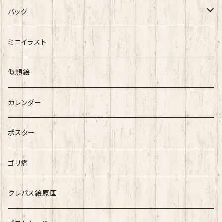
Mサイズ限定1枚ずつ レアT特集 >>click
バッグ
ぶらりバッグ
ミニイラスト
似顔絵
カレンダー
ポスター
ゴリ痛
クレパス絵原画