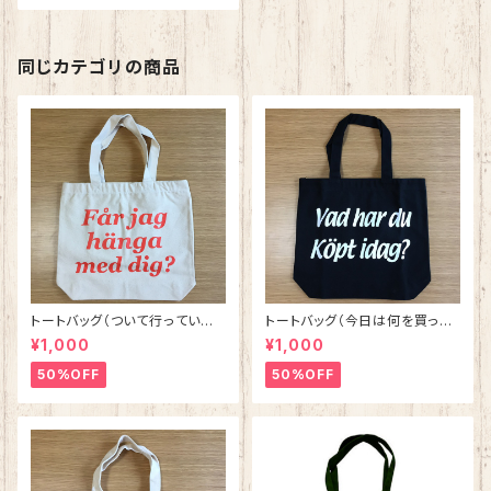
同じカテゴリの商品
トートバッグ（ついて行ってい
トートバッグ（今日は何を買った
い？） ナチュラルxサーモンピン
の？） ブラックxホワイト
¥1,000
¥1,000
ク
50%OFF
50%OFF