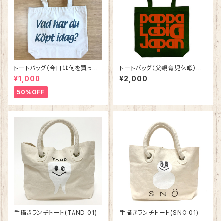
トートバッグ（今日は何を買った
トートバッグ（父親育児休暇）
の？） ナチュラルxダークグリ
フォレストグリーンxダークオレ
¥1,000
¥2,000
ーン
ンジ ★値下げ★
50%OFF
手描きランチトート(TAND 01)
手描きランチトート(SNÖ 01)