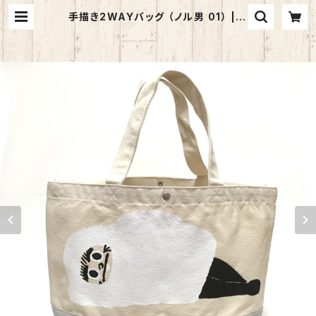
手描き2WAYバッグ （ノル男 01） | H
EJSAN