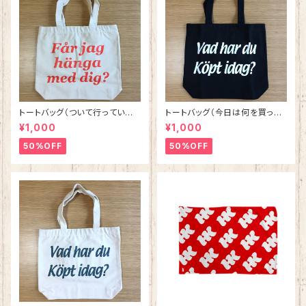
トートバッグ（ついて行ってい
トートバッグ（今日は何を買った
い？） ナチュラルxサーモンピン
の？） ブラックxホワイト
¥1,000
¥1,000
ク
50%OFF
50%OFF