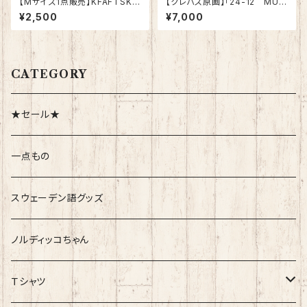
【Mサイズ1点販売】KFAFTSKIV
【クレパス原画】「24-12 MUG
A
EN」
¥2,500
¥7,000
CATEGORY
★セール★
一点もの
スウェーデン語グッズ
ノルディッコちゃん
Ｔシャツ