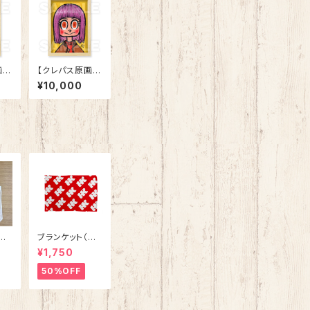
】
【クレパス原画】
ット
「25-05 ヤッ
¥10,000
ケ」
今
ブランケット（HÖ
た
GKVALITET）レ
¥1,750
ュラ
ッド
リー
50%OFF