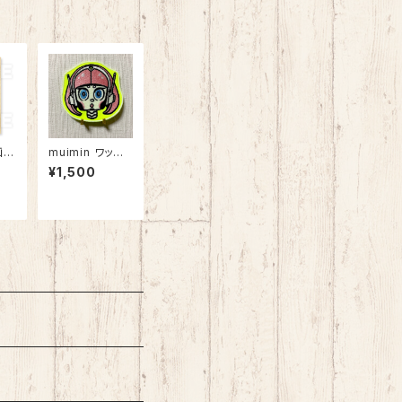
】
muimin ワッペ
」
ン
¥1,500