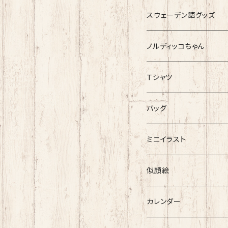
スウェーデン語グッズ
ノルディッコちゃん
Ｔシャツ
Mサイズ限定1枚ずつ レア
バッグ
ぶらりバッグ
ミニイラスト
似顔絵
カレンダー