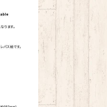
lable
なります。
クレパス絵です。
。
約182mm）