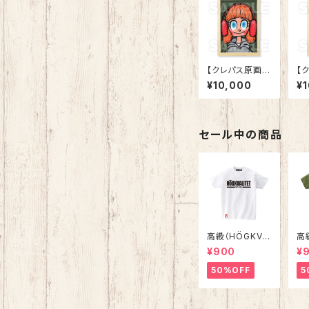
【クレパス原画】
【
「25-00 初心」
「2
¥10,000
¥
ン
セール中の商品
高級（HÖGKVA
高
LITET）Ｔシャ
LI
¥900
¥
ツ ホワイト
ツ
50%OFF
5