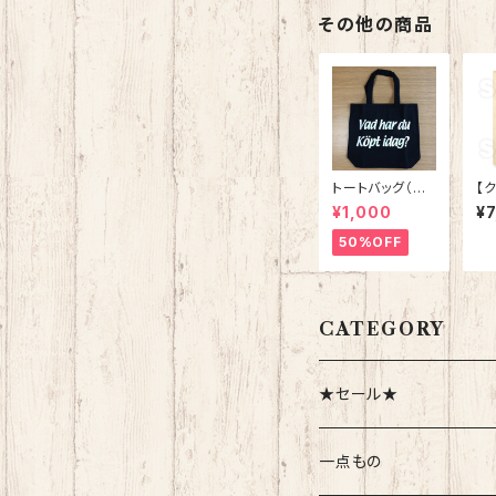
その他の商品
トートバッグ（今
【
日は何を買った
「
¥1,000
¥
の？） ブラック
ル
xホワイト
50%OFF
CATEGORY
★セール★
一点もの