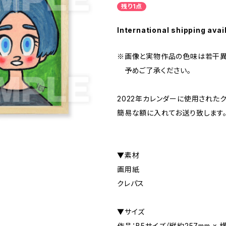
残り1点
International shipping avai
※画像と実物作品の色味は若干異
予めご了承ください。
2022年カレンダーに使用された
簡易な額に入れてお送り致します
▼素材
画用紙
クレパス
▼サイズ
作品：B5サイズ（縦約257mm x 横