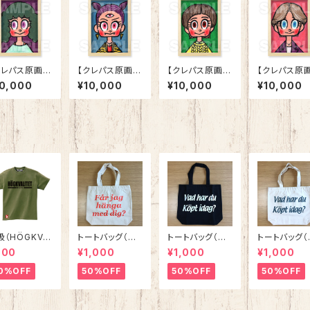
クレパス原画】
【クレパス原画】
【クレパス原画】
【クレパス原画
5-01 モル
「25-02 デント
「25-03 ネー
「25-04 コ
10,000
¥10,000
¥10,000
¥10,000
」
レージェ」
ヴス」
ホール」
級（HÖGKVA
トートバッグ（つ
トートバッグ（今
トートバッグ（
TET）Ｔシャ
いて行ってい
日は何を買った
日は何を買っ
900
¥1,000
¥1,000
¥1,000
 オリーブ
い？） ナチュラ
の？） ブラック
の？） ナチ
ルxサーモンピン
xホワイト
ルxダークグ
0%OFF
50%OFF
50%OFF
50%OFF
ク
ン