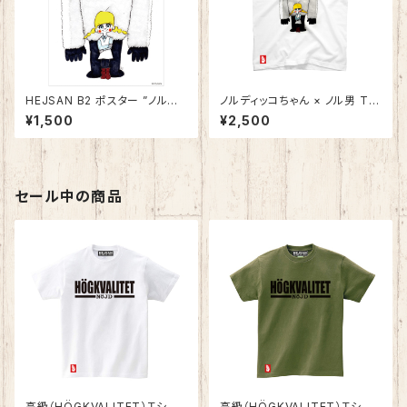
HEJSAN B2 ポスター ”ノルディ
ノルディッコちゃん × ノル男 Tシ
ッコちゃん × ノル男（ゴリ通0
ャツ
¥1,500
¥2,500
0）”
セール中の商品
高級（HÖGKVALITET）Ｔシャ
高級（HÖGKVALITET）Ｔシャ