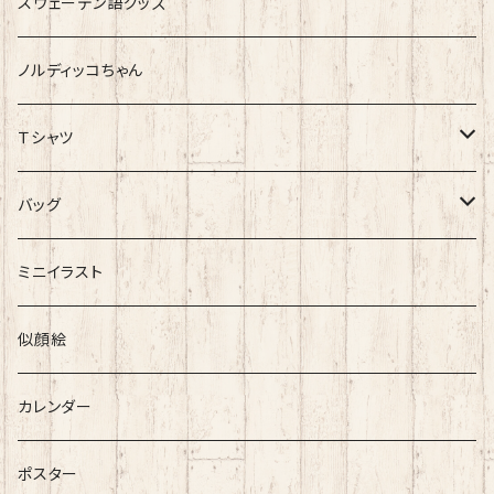
スウェーデン語グッズ
ノルディッコちゃん
Ｔシャツ
Mサイズ限定1枚ずつ レアT特集 >>click
バッグ
ぶらりバッグ
ミニイラスト
似顔絵
カレンダー
ポスター