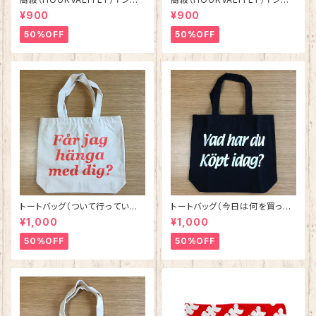
ツ ホワイト
ツ オリーブ
¥900
¥900
50%OFF
50%OFF
トートバッグ（ついて行ってい
トートバッグ（今日は何を買った
い？） ナチュラルxサーモンピン
の？） ブラックxホワイト
¥1,000
¥1,000
ク
50%OFF
50%OFF