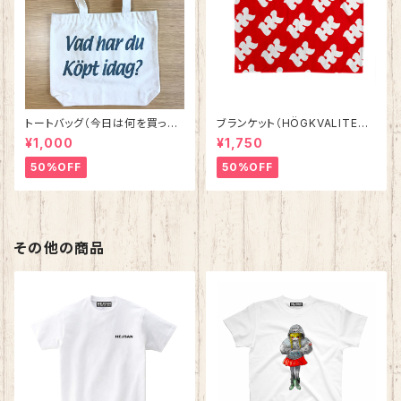
トートバッグ（今日は何を買った
ブランケット（HÖGKVALITET）
の？） ナチュラルxダークグリ
レッド
¥1,000
¥1,750
ーン
50%OFF
50%OFF
その他の商品