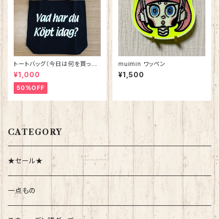
トートバッグ（今日は何を買った
muimin ワッペン
の？） ブラックxホワイト
¥1,000
¥1,500
50%OFF
CATEGORY
★セール★
一点もの